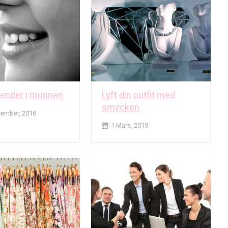
ender i munnen
Lyft din outfit med
smycken
ember, 2016
1 Mars, 2019