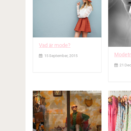
Vad är mode?
Modetr
15 September, 2015
21 Dec