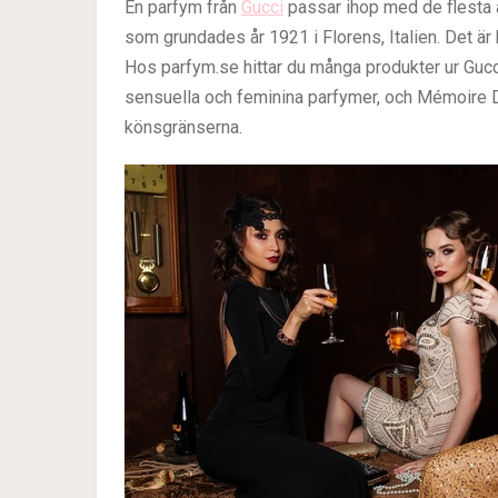
En parfym från
Gucci
passar ihop med de flesta 
som grundades år 1921 i Florens, Italien. Det är k
Hos parfym.se hittar du många produkter ur Gucc
sensuella och feminina parfymer, och Mémoire 
könsgränserna.