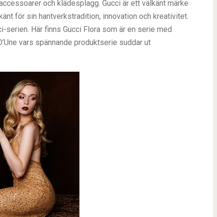
accessoarer och klädesplagg. Gucci är ett välkänt märke
änt för sin hantverkstradition, innovation och kreativitet.
i-serien. Här finns Gucci Flora som är en serie med
D’Une vars spännande produktserie suddar ut