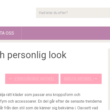
TA OSS
h personlig look
FÖREGÅENDE ARTIKEL
NÄSTA ARTIKEL
 välja rätt kläder som passar ens kroppsform och
parfym och accessoarer. En del går efter de senaste trenderna
tgår från den stil som de känner sig bekväma i. Oavsett vad