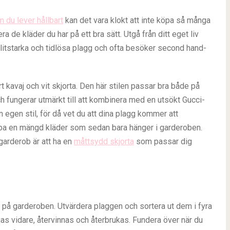
 du lever hållbart
kan det vara klokt att inte köpa så många
a de kläder du har på ett bra sätt. Utgå från ditt eget liv
litstarka och tidlösa plagg och ofta besöker second hand-
t kavaj och vit skjorta. Den här stilen passar bra både på
h fungerar utmärkt till att kombinera med en utsökt Gucci-
n egen stil, för då vet du att dina plagg kommer att
köpa en mängd kläder som sedan bara hänger i garderoben.
garderob är att ha en
måttsydd skjorta
som passar dig
ck” på garderoben. Utvärdera plaggen och sortera ut dem i fyra
jas vidare, återvinnas och återbrukas. Fundera över när du