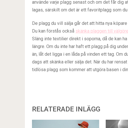
använde varje plagg senast och om det får dig att
lagas, särskilt om det är ett favoritplagg som du i
De plagg du vill sälja går det att hitta nya köpa
Du kan förstås också
skänka plaggen till välgör
Släng inte textilier direkt i soporna, då de kan h
längre. Om du inte har haft ett plagg på dig und
än, låt det ligga i en låda på vinden ett tag. Om 
dags att skänka eller sälja det. När du har rensat
tidlösa plagg som kommer att utgöra basen i din
RELATERADE INLÄGG