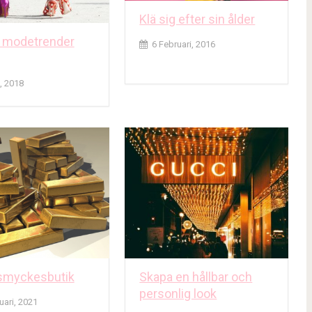
Klä sig efter sin ålder
 modetrender
6 Februari, 2016
, 2018
 smyckesbutik
Skapa en hållbar och
personlig look
uari, 2021