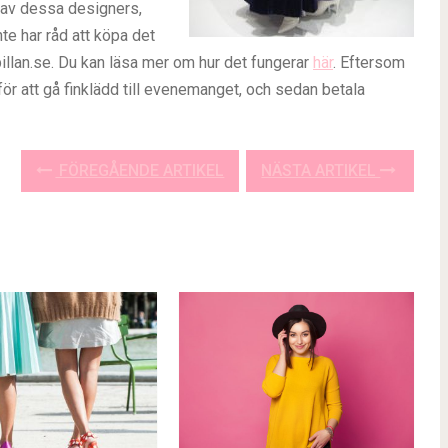
 av dessa designers,
inte har råd att köpa det
obillan.se. Du kan läsa mer om hur det fungerar
här
. Eftersom
 för att gå finklädd till evenemanget, och sedan betala
FÖREGÅENDE ARTIKEL
NÄSTA ARTIKEL