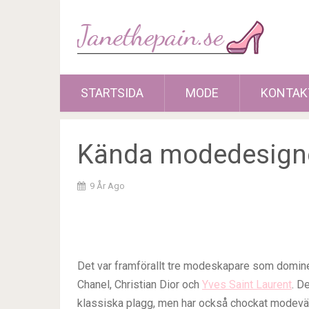
STARTSIDA
MODE
KONTAK
Kända modedesign
9 År Ago
Det var framförallt tre modeskapare som domin
Chanel, Christian Dior och
Yves Saint Laurent
. D
klassiska plagg, men har också chockat modev