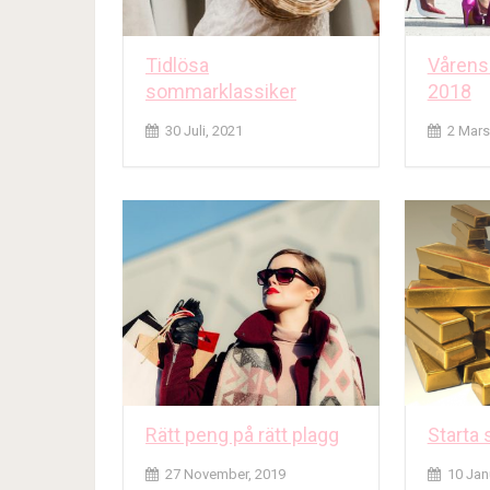
Tidlösa
Vårens
sommarklassiker
2018
30 Juli, 2021
2 Mars
Rätt peng på rätt plagg
Starta
27 November, 2019
10 Jan