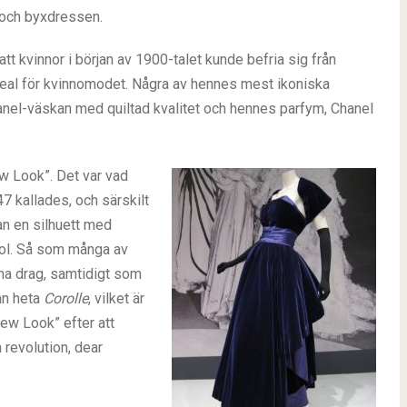
n och byxdressen.
tt kvinnor i början av 1900-talet kunde befria sig från
deal för kvinnomodet. Några av hennes mest ikoniska
hanel-väskan med quiltad kvalitet och hennes parfym, Chanel
ew Look”. Det var vad
7 kallades, och särskilt
an en silhuett med
kjol. Så som många av
na drag, samtidigt som
an heta
Corolle
, vilket är
ew Look” efter att
revolution, dear