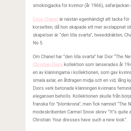
smokingjacka för kvinnor (år 1966), safarijacka
Coco Chanel
är nästan egenhändigt att tacka för a
korsetten, då hon skapade ett mer avslappnat i
skapelser är ”den lilla svarta”, tweeddräkten, C
No 5.
Om Chanel har ”den lilla svarta” har Dior ”The N
Christian Diors
kollektion som lanserades år 194
en av klänningarna i kollektionen, som gav kvinn
smala axlar, en åtdragen midja och en vid, lång 
Diors verk betonade klänningen kvinnans femini
elegansen behölls. Kollektionen skulle från börj
franska för ”blomkrona”, men fick namnet ”The N
modeskribenten Carmel Snow skrev ”It”s quite a 
Christian. Your dresses have such a new look”.