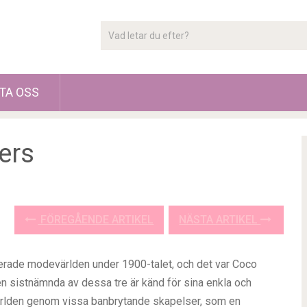
TA OSS
ers
FÖREGÅENDE ARTIKEL
NÄSTA ARTIKEL
erade modevärlden under 1900-talet, och det var Coco
en sistnämnda av dessa tre är känd för sina enkla och
ärlden genom vissa banbrytande skapelser, som en